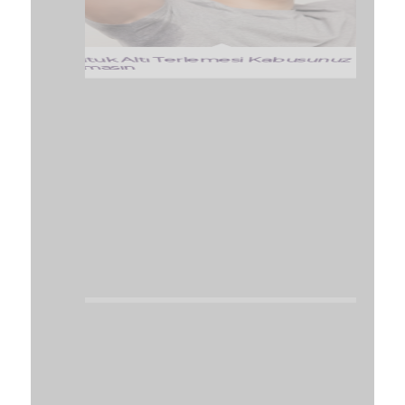
Yirminci Yıl Mezuniyeti
Yaza Hazırlık: Yüz ve Vücut
Yaş Alma Süreciyle Mücadele
Edebilir miyiz?