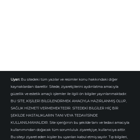
Uyarı:
Bu sitedeki tüm yazılar ve resimler konu hakkındaki diğer
kaynaklardan ibarettir. Sitede, ziyaretçilerini aydınlatma amacıyla
güzellik ve estetik amaçlı işlemler ile ilgili ön bilgiler yayınlanmaktadır.
BU SİTE, KİŞİLERİ BİLGİLENDİRMEK AMACIYLA HAZIRLANMIŞ OLUP,
SAĞLIK HİZMETİ VERMEMEKTEDİR. SİTEDEKİ BİLGİLER HİÇ BİR
ŞEKİLDE HASTALIKLARIN TANI VEYA TEDAVİSİNDE
KULLANILMAMALIDIR. Site içeriğinin bu şekilde tanı ve tedavi amacıyla
kullanımından doğacak tüm sorumluluk ziyaretçiye, kullanıcıya aittir.
Bu siteyi ziyaret eden kişiler bu uyarıları kabul etmiş sayılır. Tıp bilgileri,