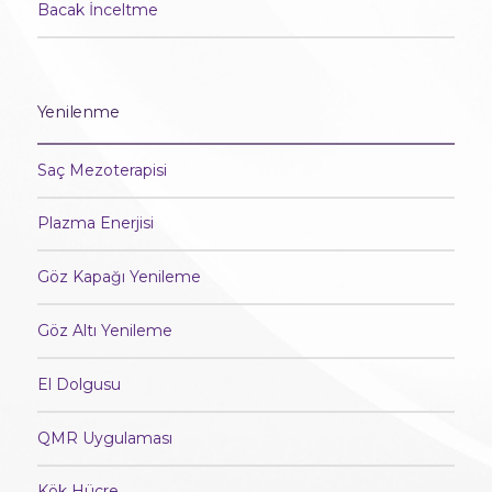
Bacak İnceltme
Yenilenme
Saç Mezoterapisi
Plazma Enerjisi
Göz Kapağı Yenileme
Göz Altı Yenileme
El Dolgusu
QMR Uygulaması
Kök Hücre