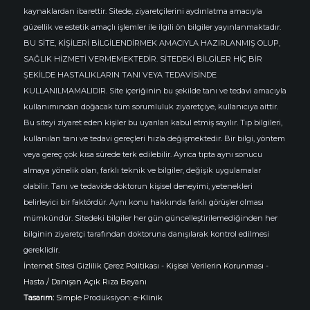
kaynaklardan ibarettir. Sitede, ziyaretçilerini aydınlatma amacıyla
güzellik ve estetik amaçlı işlemler ile ilgili ön bilgiler yayınlanmaktadır.
BU SİTE, KİŞİLERİ BİLGİLENDİRMEK AMACIYLA HAZIRLANMIŞ OLUP,
SAĞLIK HİZMETİ VERMEMEKTEDİR. SİTEDEKİ BİLGİLER HİÇ BİR
ŞEKİLDE HASTALIKLARIN TANI VEYA TEDAVİSİNDE
KULLANILMAMALIDIR. Site içeriğinin bu şekilde tanı ve tedavi amacıyla
kullanımından doğacak tüm sorumluluk ziyaretçiye, kullanıcıya aittir.
Bu siteyi ziyaret eden kişiler bu uyarıları kabul etmiş sayılır. Tıp bilgileri,
kullanılan tanı ve tedavi gereçleri hızla değişmektedir. Bir bilgi, yöntem
veya gereç çok kısa sürede terk edilebilir. Ayrıca tıpta aynı sonucu
almaya yönelik olan, farklı teknik ve bilgiler, değişik uygulamalar
olabilir. Tanı ve tedavide doktorun kişisel deneyimi, yetenekleri
belirleyici bir faktördür. Aynı konu hakkında farklı görüşler olması
mümkündür. Sitedeki bilgiler her gün güncelleştirilemediğinden her
bilginin ziyaretçi tarafından doktoruna danışılarak kontrol edilmesi
gereklidir.
İnternet Sitesi Gizlilik Çerez Politikası
-
Kişisel Verilerin Korunması
-
Hasta / Danışan Açık Rıza Beyanı
Tasarım:
Simple
Prodüksiyon:
e-Klinik