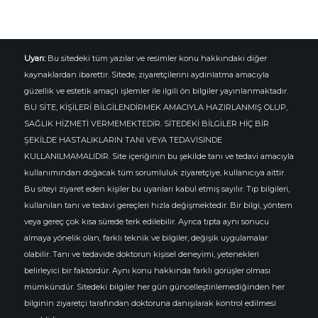
Uyarı:
Bu sitedeki tüm yazılar ve resimler konu hakkındaki diğer
kaynaklardan ibarettir. Sitede, ziyaretçilerini aydınlatma amacıyla
güzellik ve estetik amaçlı işlemler ile ilgili ön bilgiler yayınlanmaktadır.
BU SİTE, KİŞİLERİ BİLGİLENDİRMEK AMACIYLA HAZIRLANMIŞ OLUP,
SAĞLIK HİZMETİ VERMEMEKTEDİR. SİTEDEKİ BİLGİLER HİÇ BİR
ŞEKİLDE HASTALIKLARIN TANI VEYA TEDAVİSİNDE
KULLANILMAMALIDIR. Site içeriğinin bu şekilde tanı ve tedavi amacıyla
kullanımından doğacak tüm sorumluluk ziyaretçiye, kullanıcıya aittir.
Bu siteyi ziyaret eden kişiler bu uyarıları kabul etmiş sayılır. Tıp bilgileri,
kullanılan tanı ve tedavi gereçleri hızla değişmektedir. Bir bilgi, yöntem
veya gereç çok kısa sürede terk edilebilir. Ayrıca tıpta aynı sonucu
almaya yönelik olan, farklı teknik ve bilgiler, değişik uygulamalar
olabilir. Tanı ve tedavide doktorun kişisel deneyimi, yetenekleri
belirleyici bir faktördür. Aynı konu hakkında farklı görüşler olması
mümkündür. Sitedeki bilgiler her gün güncelleştirilemediğinden her
bilginin ziyaretçi tarafından doktoruna danışılarak kontrol edilmesi