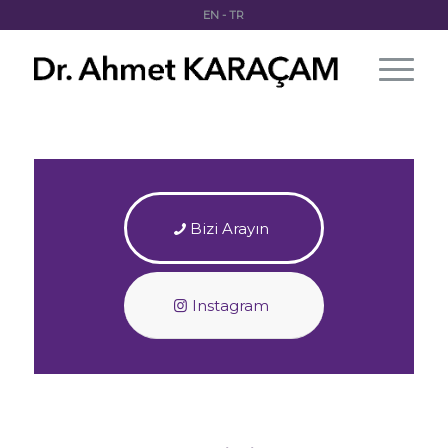
EN
-
TR
Bizi Arayın
Instagram