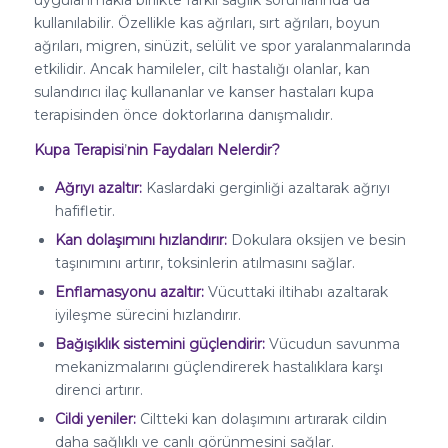
uygulanmakla birlikte farklı sağlık sorunlarında da
kullanılabilir. Özellikle kas ağrıları, sırt ağrıları, boyun
ağrıları, migren, sinüzit, selülit ve spor yaralanmalarında
etkilidir. Ancak hamileler, cilt hastalığı olanlar, kan
sulandırıcı ilaç kullananlar ve kanser hastaları kupa
terapisinden önce doktorlarına danışmalıdır.
Kupa Terapisi
’
nin Faydaları Nelerdir?
Ağrıyı azaltır:
Kaslardaki gerginliği azaltarak ağrıyı
hafifletir.
Kan dolaşımını hızlandırır:
Dokulara oksijen ve besin
taşınımını artırır, toksinlerin atılmasını sağlar.
Enflamasyonu azaltır:
Vücuttaki iltihabı azaltarak
iyileşme sürecini hızlandırır.
Bağışıklık sistemini güçlendirir:
Vücudun savunma
mekanizmalarını güçlendirerek hastalıklara karşı
direnci artırır.
Cildi yeniler:
Ciltteki kan dolaşımını artırarak cildin
daha sağlıklı ve canlı görünmesini sağlar.